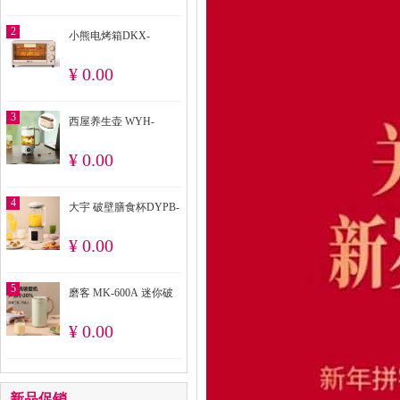
2
小熊电烤箱DKX-
F10M6 10升
¥ 0.00
3
西屋养生壶 WYH-
A657+豹牌手持熨烫机
¥ 0.00
BP-EN803
4
大宇 破壁膳食杯DYPB-
P80
¥ 0.00
5
磨客 MK-600A 迷你破
壁豆浆机600ML
¥ 0.00
新品促销