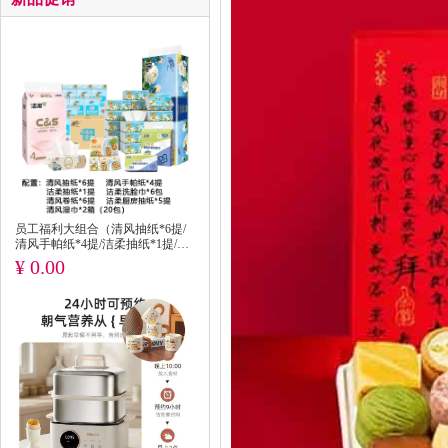
员工福利大组合（清风抽纸*6提/
清风手帕纸*4提/洁柔抽纸*1提/清
风卷纸*6提/洁柔洗脸巾*6包/洁柔
¥ 0.00
厨房抽纸*5提/清风湿巾*2箱（20
包））