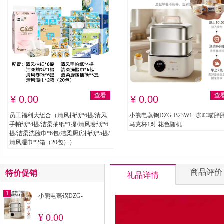
查看
查
¥ 0.00
¥ 0.00
员工福利大组合（清风抽纸*6提/清风
小熊电蒸锅DZG-B23W1+咖啡喵胖
手帕纸*4提/洁柔抽纸*1提/清风卷纸*6
马克杯1对 花色随机
提/洁柔洗脸巾*6包/洁柔厨房抽纸*5提/
清风湿巾*2箱（20包））
商品评价
特价促销
礼品详情
1
小熊电蒸锅DZG-
B23W1+咖啡喵胖胖马
¥ 0.00
克杯1对 花色随机