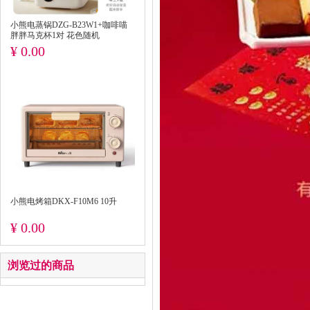
小熊电蒸锅DZG-B23W1+咖啡喵
胖胖马克杯1对 花色随机
¥ 0.00
小熊电烤箱DKX-F10M6 10升
¥ 0.00
浏览过的商品