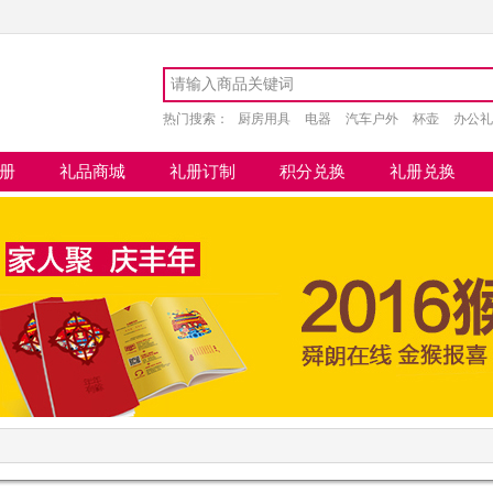
热门搜索：
厨房用具
电器
汽车户外
杯壶
办公礼
兑换
积分兑换
生日礼兑换
册
礼品商城
礼册订制
积分兑换
礼册兑换