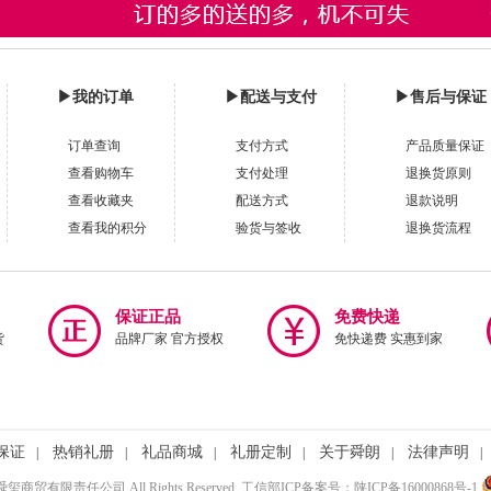
▶
我的订单
▶
配送与支付
▶
售后与保证
订单查询
支付方式
产品质量保证
查看购物车
支付处理
退换货原则
查看收藏夹
配送方式
退款说明
查看我的积分
验货与签收
退换货流程
保证正品
免费快递
货
品牌厂家 官方授权
免快递费 实惠到家
保证
热销礼册
礼品商城
礼册定制
关于舜朗
法律声明
|
|
|
|
|
|
安舜玺商贸有限责任公司 All Rights Reserved. 工信部ICP备案号：陕ICP备16000868号-1