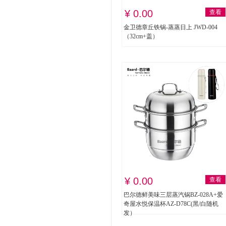
¥ 0.00
查看
金卫德章丘铁锅-蒸蒸日上 JWD-004
（32cm+盖）
¥ 0.00
查看
巴尔德鲜美味三层蒸汽锅BZ-028A+爱
奇屋水悦保温杯AZ-D78C(黑/白随机
发）