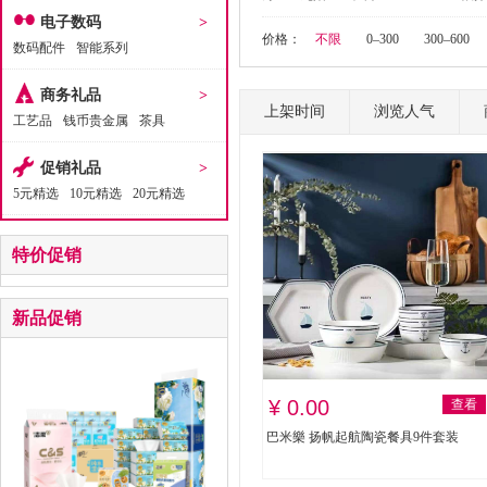
电子数码
>
价格：
不限
0–300
300–600
数码配件
智能系列
商务礼品
>
上架时间
浏览人气
工艺品
钱币贵金属
茶具
促销礼品
>
5元精选
10元精选
20元精选
特价促销
新品促销
¥ 0.00
查看
巴米樂 扬帆起航陶瓷餐具9件套装