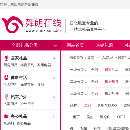
您好，欢迎来到舜朗在线!
西北地区专业的
一站式礼品兑换平台
全部礼品分类
网站首页
热销礼册
礼
当前位置：
首页
->
礼品商城
->
居家礼
居家礼品
>
厨房用品
杯壶系列
家用电器
一级分类：
全部
居家礼品
健
健康生活
>
二级分类：
全部
厨房用具
杯
个人护理
保健常备
食品
三级分类：
全部
厨房配件
锅
汽车户外
>
汽车用品
户外用品
品牌：
全部
JOHN BOSS
德
办公礼品
>
奥丁
美的
温仑山
OOU
笔系列
办公用品
丹
九阳
杜邦
NORTON诺顿