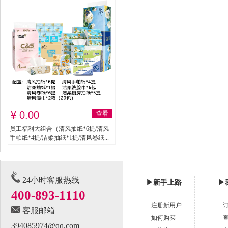
¥ 0.00
查看
员工福利大组合（清风抽纸*6提/清风
手帕纸*4提/洁柔抽纸*1提/清风卷纸...
24小时客服热线
▶
新手上路
▶
400-893-1110
注册新用户
客服邮箱
如何购买
394085974@qq.com