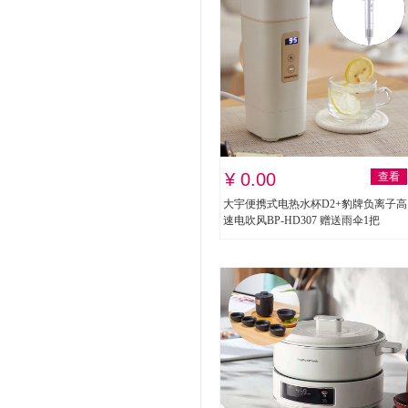
¥ 0.00
查看
大宇便携式电热水杯D2+豹牌负离子高
速电吹风BP-HD307 赠送雨伞1把