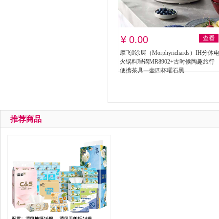
¥ 0.00
查看
摩飞0涂层（Morphyrichards）IH分体
火锅料理锅MR8902+古时候陶趣旅行
便携茶具一壶四杯曜石黑
推荐商品