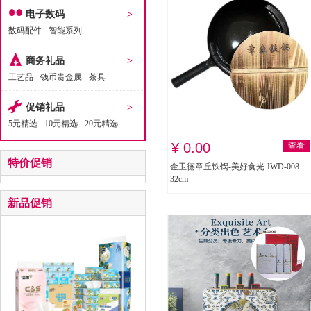
电子数码
>
数码配件
智能系列
商务礼品
>
工艺品
钱币贵金属
茶具
促销礼品
>
5元精选
10元精选
20元精选
¥ 0.00
查看
特价促销
金卫德章丘铁锅-美好食光 JWD-008
32cm
新品促销