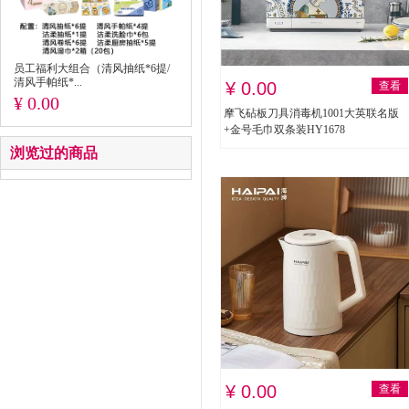
员工福利大组合（清风抽纸*6提/
清风手帕纸*...
¥ 0.00
查看
¥ 0.00
摩飞砧板刀具消毒机1001大英联名版
+金号毛巾双条装HY1678
浏览过的商品
¥ 0.00
查看