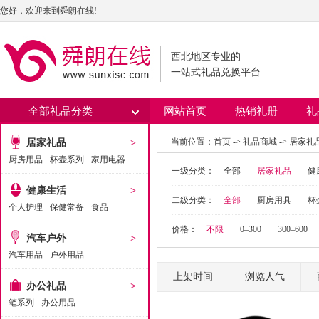
您好，欢迎来到舜朗在线!
西北地区专业的
一站式礼品兑换平台
全部礼品分类
网站首页
热销礼册
礼
当前位置：
首页
->
礼品商城
->
居家礼
居家礼品
>
厨房用品
杯壶系列
家用电器
一级分类：
全部
居家礼品
健
健康生活
>
二级分类：
全部
厨房用具
杯
个人护理
保健常备
食品
价格：
不限
0–300
300–600
汽车户外
>
汽车用品
户外用品
上架时间
浏览人气
办公礼品
>
笔系列
办公用品